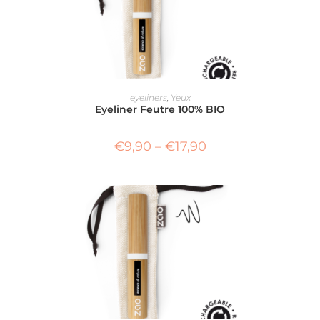
CHOIX DES OPTIONS
eyeliners
,
Yeux
Eyeliner Feutre 100% BIO
€
9,90
–
€
17,90