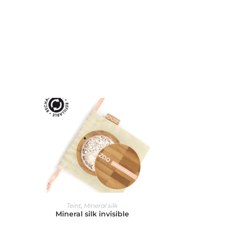
CHOIX DES OPTIONS
Teint
,
Mineral silk
Mineral silk invisible