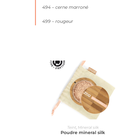
494 – cerne marroné
499 – rougeur
Produits apparentés
CHOIX DES OPTIONS
Teint
,
Mineral silk
Poudre mineral silk