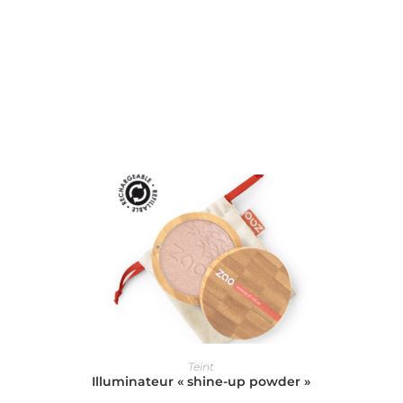
CHOIX DES OPTIONS
Teint
Illuminateur « shine-up powder »