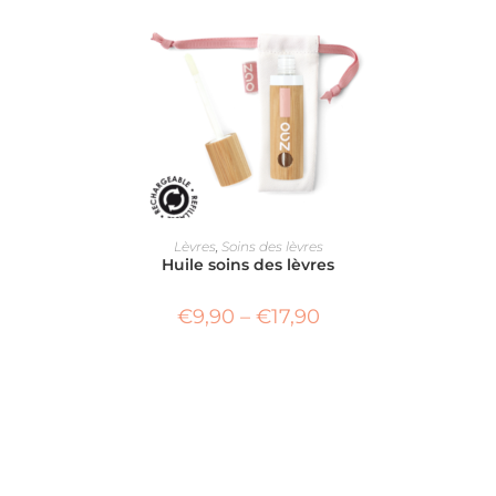
CHOIX DES OPTIONS
Lèvres
,
Soins des lèvres
Huile soins des lèvres
€
9,90
–
€
17,90