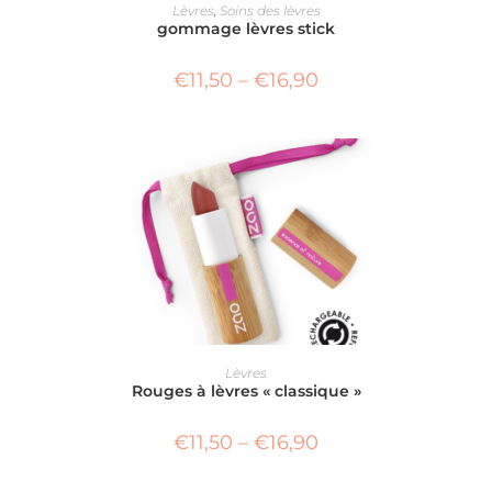
CHOIX DES OPTIONS
Lèvres
,
Soins des lèvres
gommage lèvres stick
€
11,50
–
€
16,90
CHOIX DES OPTIONS
Lèvres
Rouges à lèvres « classique »
€
11,50
–
€
16,90